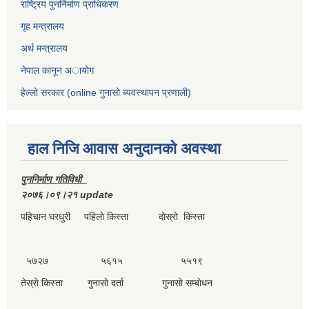
राष्ट्रिय पुनर्निर्माण प्राधिकरण
गृह मन्त्रालय
अर्थ मन्त्रालय
नेपाल कानून अायोग
हेल्लो सरकार (online गुनासो ब्यवस्थापन प्रणाली)
हाल निजि आवास अनुदानकाे अवस्था
पुननिर्माण गतिविधी
२०७६।०९।२१ update
पहिचान घरधुरी पहिलाे किस्ता दाेस्राे किस्ता
५७२७ ५६१५ ५५१९
तेस्राे किस्ता गुनासाे दर्ता गुनासाे सम्बाेधन