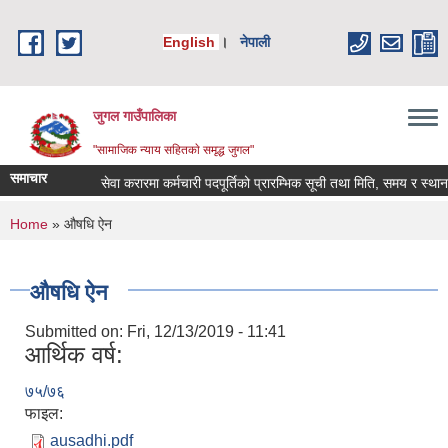
Skip to main content
English
।
नेपाली
जुगल गाउँपालिका
"सामाजिक न्याय सहितकाे समृद्ध जुगल"
समाचार
सेवा करारमा कर्मचारी पदपूर्तिको प्रारम्भिक सूची तथा मिति, समय र स्थान तोक
You are here
Home
» औषधि ऐन
औषधि ऐन
Submitted on:
Fri, 12/13/2019 - 11:41
आर्थिक वर्ष:
७५/७६
फाइल:
ausadhi.pdf