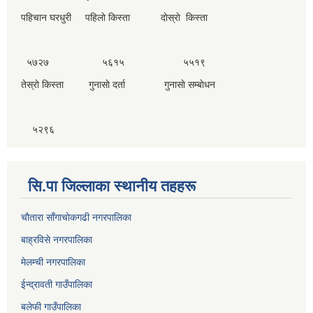
पहिचान घरधुरी पहिलाे किस्ता दाेस्राे किस्ता
५७२७ ५६१५ ५५१९
तेस्राे किस्ता गुनासाे दर्ता गुनासाे सम्बाेधन
५२९६
सि.पा जिल्लाका स्थानीय तहहरू
चाैतारा साँगाचाेकगढी नगरपालिका
बाह्रविसे नगरपालिका
मेलम्ची नगरपालिका
ईन्द्रावती गाउँपालिका
बलेफी गाउँपालिका