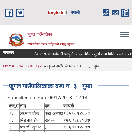
Skip to main content
English
।
नेपाली
जुगल गाउँपालिका
"सामाजिक न्याय सहितकाे समृद्ध जुगल"
समाचार
सेवा करारमा कर्मचारी पदपूर्तिको प्रारम्भिक सूची तथा मिति, समय र स्थान 
You are here
Home
»
वडा कार्यालयहरु
» जुगल गाउँपालिकाका वडा न. ३ गुम्बा
जुगल गाउँपालिकाका वडा न. ३ गुम्बा
Submitted on:
Sun, 06/17/2018 - 12:14
क्र.म.
नाम
पद
सम्पर्क
१ं.
लक्ष्मान दाेङ
वडा अध्यक्ष
९८५१०१४००२
२.
मिङमार शेर्पा
सदस्य
९७६२२८६१७७
३.
बसन्ती सुनार
,,
९८६०४१२८३७