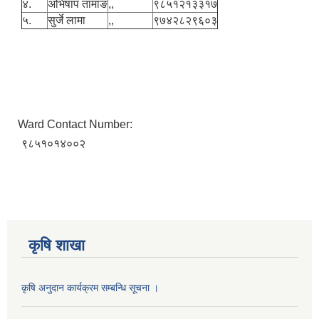
४.
अभिषाप तामाङ
,,
९८५१२१३३१७
५.
सुर्जे लामा
,,
९७४२८२९६०३
Ward Contact Number:
९८५१०१४००२
कृषि शाखा
कृषि अनुदान कार्यक्रम सम्बन्धि सूचना ।