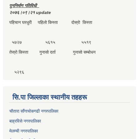
पुननिर्माण गतिविधी
२०७६।०९।२१ update
पहिचान घरधुरी पहिलाे किस्ता दाेस्राे किस्ता
५७२७ ५६१५ ५५१९
तेस्राे किस्ता गुनासाे दर्ता गुनासाे सम्बाेधन
५२९६
सि.पा जिल्लाका स्थानीय तहहरू
चाैतारा साँगाचाेकगढी नगरपालिका
बाह्रविसे नगरपालिका
मेलम्ची नगरपालिका