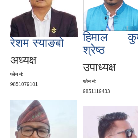
हिमाल कु
रेशम स्याङबाे
श्रेष्ठ
अध्यक्ष
उपाध्यक्ष
फोन नं:
फोन नं:
9851079101
9851119433