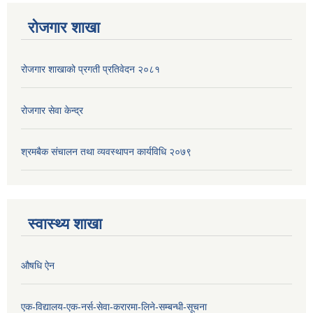
रोजगार शाखा
रोजगार शाखाको प्रगती प्रतिवेदन २०८१
रोजगार सेवा केन्द्र
श्रमबैक संचालन तथा व्यवस्थापन कार्यविधि २०७९
स्वास्थ्य शाखा
औषधि ऐन
एक-विद्यालय-एक-नर्स-सेवा-करारमा-लिने-सम्बन्धी-सूचना