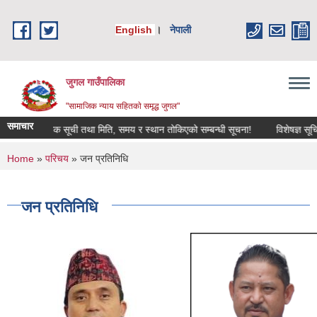
Skip to main content
English
।
नेपाली
जुगल गाउँपालिका
"सामाजिक न्याय सहितकाे समृद्ध जुगल"
समाचार
िको प्रारम्भिक सूची तथा मिति, समय र स्थान तोकिएको सम्बन्धी सूचना!
विशेषज्ञ सूचिमा सु
You are here
Home
»
परिचय
» जन प्रतिनिधि
जन प्रतिनिधि