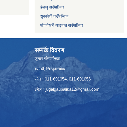
हेलम्बु गाउँपालिका
सुनकोशी गाउँपालिका
पाँचपाेखरी थाङ्पाल गाउँपालिका
सम्पर्क विवरण
जुगल गाँउपालिका
बराम्ची, सिन्घुपाल्चाेक
फाेन ः 011-691054, 011-691056
इमेल ः
jugalgaupalika12@gmail.com