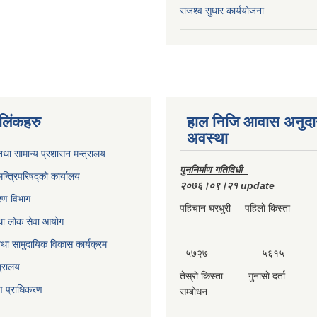
राजश्व सुधार कार्ययोजना
ण लिंकहरु
हाल निजि आवास अनुदा
अवस्था
था सामान्य प्रशासन मन्त्रालय
पुननिर्माण गतिविधी
मन्त्रिपरिषद्को कार्यालय
२०७६।०९।२१ update
करण विभाग
पहिचान घरधुरी पहिलाे किस्ता दा
था लोक सेवा आयोग
था सामुदायिक विकास कार्यक्रम
५७२७ ५६१५ 
त्रालय
तेस्राे किस्ता गुनासाे दर्ता 
्माण प्राधिकरण
सम्बाेधन