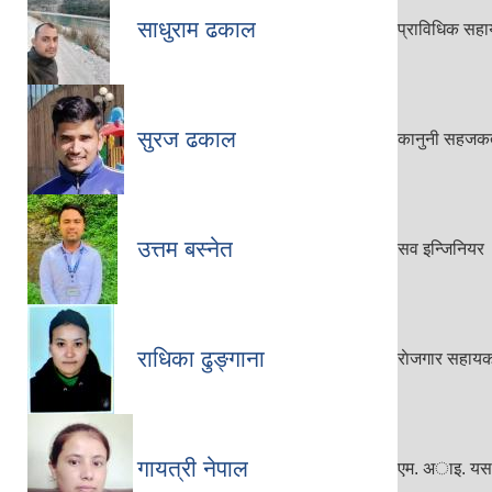
साधुराम ढकाल
प्राविधिक सहाय
सुरज ढकाल
कानुनी सहजकर्
उत्तम बस्‍नेत
सव इन्जिनियर
राधिका ढुङ्गाना
राेजगार सहाय
गायत्री नेपाल
एम. अाइ. यस