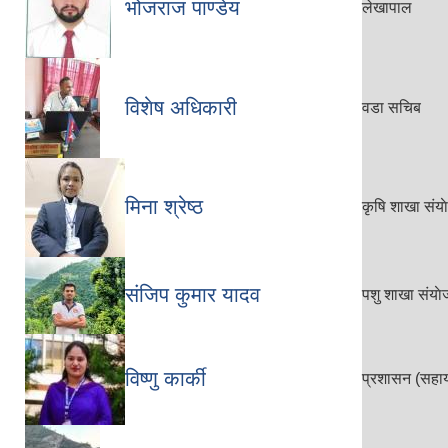
भोजराज पाण्डेय
लेखापाल
विशेष अधिकारी
वडा सचिब
मिना श्रेष्ठ
कृषि शाखा संय
संजिप कुमार यादव
पशु शाखा संया
विष्णु कार्की
प्रशासन (सहाय