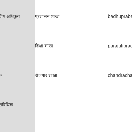
सकीय अधिकृत
प्रशासन शाखा
badhuprab
शिक्षा शाखा
parajulipr
क
राेजगार शाखा
chandrach
्राविधिक