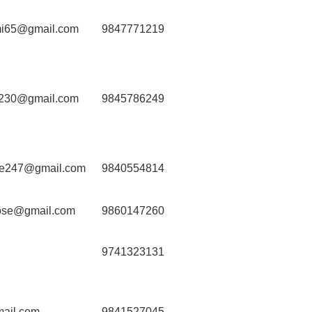
i65@gmail.com
9847771219
a230@gmail.com
9845786249
je247@gmail.com
9840554814
rose@gmail.com
9860147260
9741323131
ail.com
9841527045