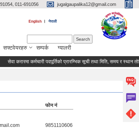
691054, 011-691056
jugalgaupalika12@gmail.com
।
English
नेपाली
Search form
Search
सफ्टवेयरहरु
सम्पर्क
ग्यालरी
वा करारमा कर्मचारी पदपूर्तिको प्रारम्भिक सूची तथा मिति, समय र स्थान तोकिएको 
फोन नं
mail.com
9851110606