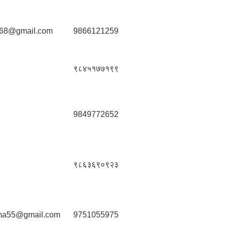
668@gmail.com
9866121259
९८४५१७७१९९
9849772652
९८६३६९०९२३
ma55@gmail.com
9751055975