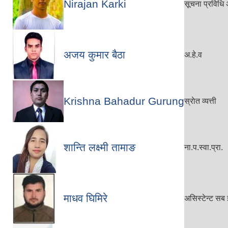
Nirajan Karki
सूचना प्रविधि
अजय कुमार बैठा
अ.हे.व
Krishna Bahadur Gurung
स्राेत व्यत्ती
शान्ति लक्ष्मी तामाङ
ना.प.स्वा.प्रा.
माधव घिमिरे
असिस्टेन्ट सब 