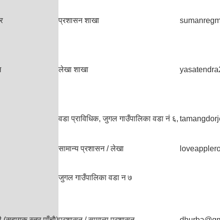
टर
प्रशासन शाखा
sumanregm
ल
लेखा शाखा
yasatendr
वडा प्राविधिक, जुगल गाउँपालिका वडा नं ६,
tamangdor
सामान्य प्रशासन / लेखा
loveapple
जुगल गाउँपालिका वडा न‌ ७
 (सहायक स्तर पाँचाै)
प्रशासन / सामान्य प्रशासन
dhurba@gm