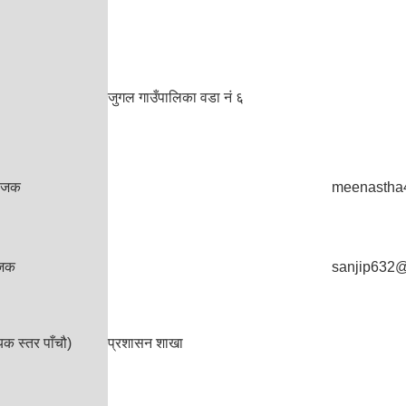
जुगल गाउँपालिका वडा न‍ं ६
ाेजक
meenastha
ेजक
sanjip632
क स्तर पाँचौ)
प्रशासन शाखा