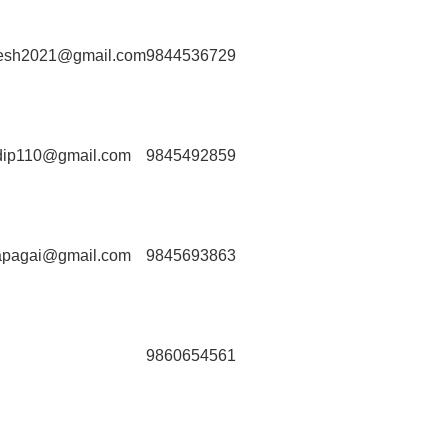
esh2021@gmail.com
9844536729
adip110@gmail.com
9845492859
apagai@gmail.com
9845693863
9860654561