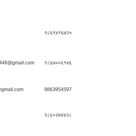
९८६९४१६७२५
446@gmail.com
९८६७००६१४६
@gmail.com
9863954597
९८६०२७४४२८