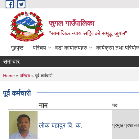
Skip to main content
जुगल गाउँपालिका
"सामाजिक न्याय सहितकाे समृद्ध जुगल"
गृहपृष्ठ
परिचय
वडा कार्यालयहरु
कार्यक्रम तथा परियो
समाचार
You are here
Home
»
परिचय
» पूर्व कर्मचारी
पूर्व कर्मचारी
नाम
पद
लाेक बहादुर वि. क.
प्रमुख प्रशा