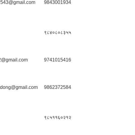
ki543@gmail.com
9843001934
९८४०८०८३५५
2@gmail.com
9741015416
badong@gmail.com
9862372584
९८५११६०२१२