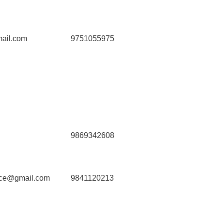
ail.com
9751055975
9869342608
ace@gmail.com
9841120213