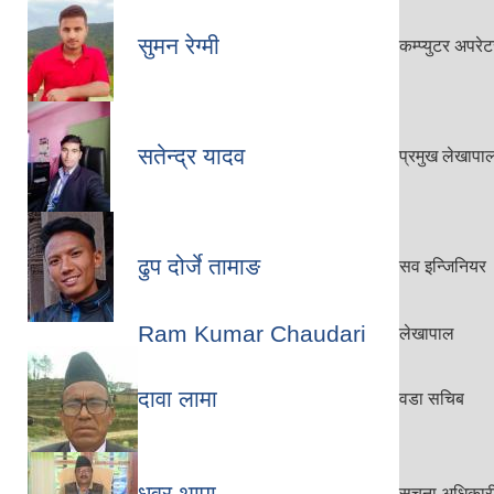
सुमन रेग्मी
कम्प्युटर अपरे
सतेन्द्र यादव
प्रमुख लेखापा
ढुप दोर्जे तामाङ
सव इन्जिनियर
Ram Kumar Chaudari
लेखापाल
दावा लामा
वडा सचिब
धुव्र थापा
सुचना अधिकारी