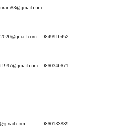
huram88@gmail.com
al2020@gmail.com
9849910452
et1997@gmail.com
9860340671
8@gmail.com
9860133889