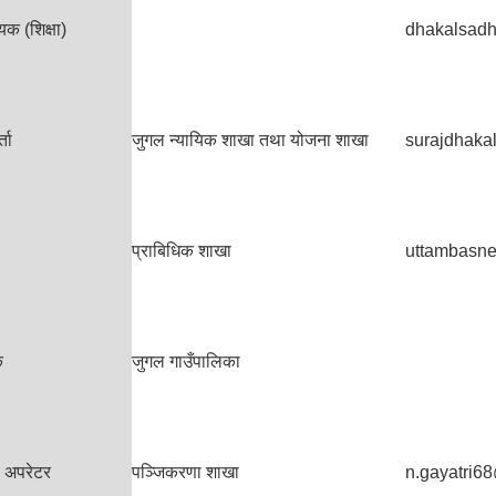
क (शिक्षा)
dhakalsad
ता
जुगल न्यायिक शाखा तथा योजना शाखा
surajdhak
प्राबिधिक शाखा
uttambasn
क
जुगल गाउँपालिका
 अपरेटर
पञ्जिकरणा शाखा
n.gayatri6