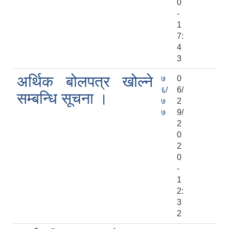
0
-
1
7:
4
3
अर्थिक बोलपत्र खोल्ने
७
0
६/
6/
सम्बन्धि सूचना ।
७
2
७
9/
2
0
2
0
-
1
2:
3
2