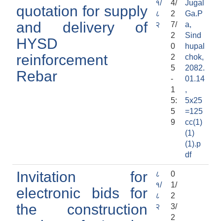
१/
4/
Jugal
quotation for supply
८
2
Ga.P
and delivery of
२
7/
a,
2
Sind
HYSD
0
hupal
reinforcement
2
chok,
5
2082.
Rebar
-
01.14
1
,
5:
5x25
5
=125
9
cc(1)
(1)
(1).p
df
Invitation for
८
0
१/
1/
electronic bids for
८
2
the construction
२
3/
2