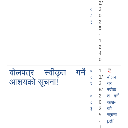
।
2/
०
2
८
0
३
2
5
-
1
2:
4
0
बोलपत्र स्वीकृत गर्ने
०
1
८
1/
बोलप
आशयको सूचना!
२
2
त्र
।
8/
स्वीकृ
०
2
त गर्ने
८
0
आशय
३
2
को
5
सूचना.
-
pdf
1