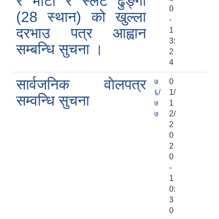
र माटाे र स्लेट ढुङ्गा
0
(28 स्थान) को खुल्ला
-
दरभाउ पत्र आह्वान
1
3:
सम्बन्धि सुचना ।
2
4
सार्वजनिक वाेलपत्र
७
0
६/
1/
सम्वन्धि सुचना
७
1
७
2/
2
0
2
0
-
1
0:
3
0