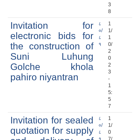
3
8
Invitation for
८
1
०/
1/
electronic bids for
८
1
the construction of
१
0/
2
Suni Luhung
0
Golche khola
2
3
pahiro niyantran
-
1
5:
5
7
Invitation for sealed
८
1
०/
1/
quotation for supply
८
0
१
7/