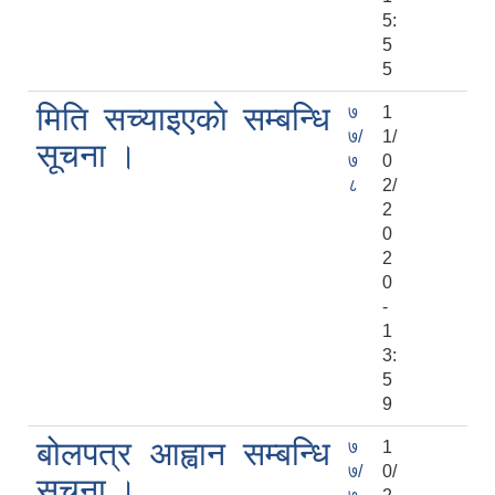
5:
5
5
मिति सच्याइएकाे सम्बन्धि
७
1
७/
1/
सूचना ।
७
0
८
2/
2
0
2
0
-
1
3:
5
9
बोलपत्र आह्वान सम्बन्धि
७
1
७/
0/
सूचना ।