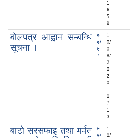
1
6:
5
9
बोलपत्र आह्वान सम्बन्धि
७
1
७/
0/
सूचना ।
७
0
८
8/
2
0
2
0
-
0
7:
1
3
बाटो सरसफाइ तथा मर्मत
७
1
७/
0/