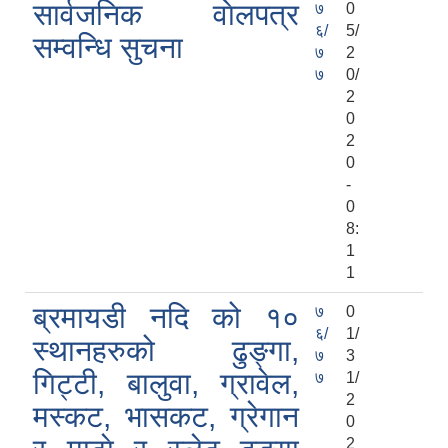
सार्वजनिक वाेलपत्र
७
0
६/
5/
सम्वन्धि सुचना
७
2
७
0/
2
0
2
0
-
0
8:
1
1
ब्रमायडी नदि को १०
७
0
६/
1/
स्थानहरुको ढुङ्गा,
७
3
गिट्टी, बालुवा, ग्रावेल,
७
1/
2
मस्कट, भासकट, ग्रेगान
0
2