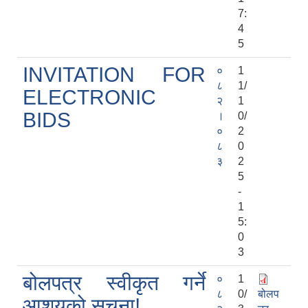
7:
4
5
INVITATION FOR
०
1
८
1/
ELECTRONIC
२
1
BIDS
।
0/
०
2
८
0
३
2
5
-
1
5:
0
3
बोलपत्र स्वीकृत गर्ने
०
1
८
0/
बोलप
आशयको सूचना!