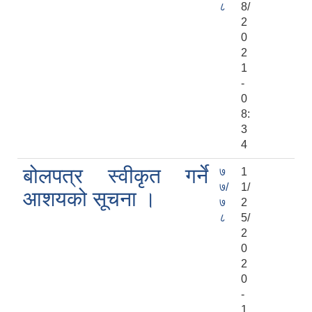
८
8/
2
0
2
1
-
0
8:
3
4
बोलपत्र स्वीकृत गर्ने
७
1
७/
1/
आशयको सूचना ।
७
2
८
5/
2
0
2
0
-
1