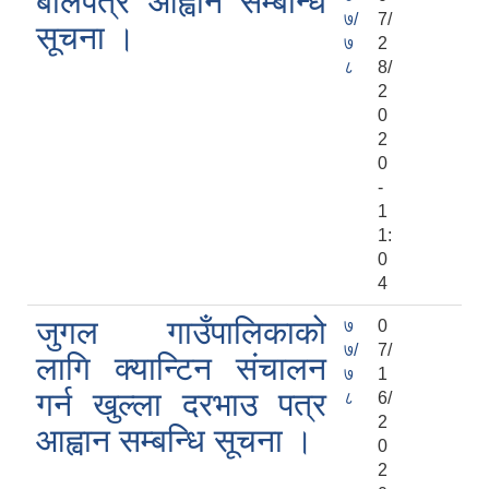
बोलपत्र आह्वान सम्बन्धि
७/
7/
सूचना ।
७
2
८
8/
2
0
2
0
-
1
1:
0
4
जुगल गाउँपालिकाको
७
0
७/
7/
लागि क्यान्टिन संचालन
७
1
गर्न खुल्ला दरभाउ पत्र
८
6/
2
आह्वान सम्बन्धि सूचना ।
0
2