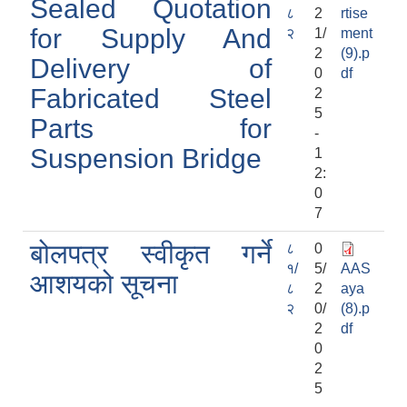
Sealed Quotation
८
2
rtise
for Supply And
२
1/
ment
2
(9).p
Delivery of
0
df
Fabricated Steel
2
5
Parts for
-
Suspension Bridge
1
2:
0
7
बोलपत्र स्वीकृत गर्ने
८
0
१/
5/
AAS
आशयको सूचना
८
2
aya
२
0/
(8).p
2
df
0
2
5