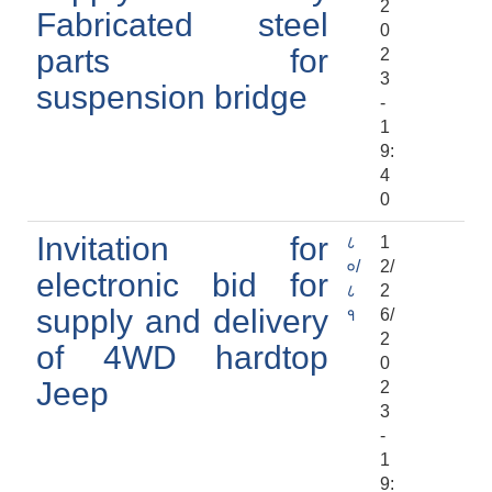
2
Fabricated steel
0
parts for
2
3
suspension bridge
-
1
9:
4
0
Invitation for
८
1
०/
2/
electronic bid for
८
2
supply and delivery
१
6/
2
of 4WD hardtop
0
Jeep
2
3
-
1
9: