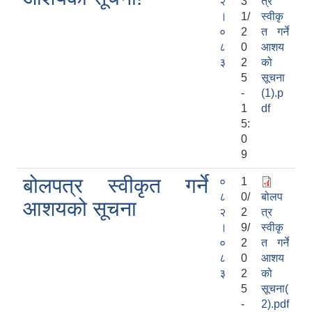
२
3
त्र
।
1/
स्वीकृ
०
2
त गर्ने
८
0
आशय
३
2
को
5
सूचना
-
(1).p
1
df
5:
0
9
बोलपत्र स्वीकृत गर्ने
०
1
८
0/
बोलप
आशयको सूचना
२
2
त्र
।
9/
स्वीकृ
०
2
त गर्ने
८
0
आशय
३
2
को
5
सूचना(
-
2).pdf