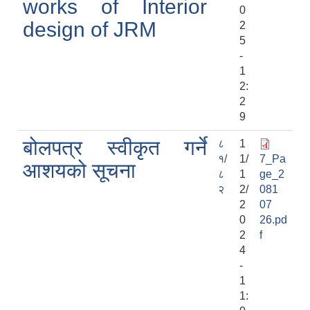
works of Interior
0
design of JRM
2
5
-
1
2:
2
9
बोलपत्र स्वीकृत गर्ने
८
1
१/
1/
7_Pa
आशयको सूचना
८
1
ge_2
२
2/
081
2
07
0
26.pd
2
f
4
-
1
1: