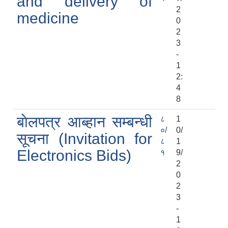
and delivery of
2
medicine
0
2
3
-
1
2:
4
8
बाेलपत्र आब्हान सम्बन्धी
८
1
०/
0/
सूचना (Invitation for
८
1
Electronics Bids)
१
9/
2
0
2
3
-
1