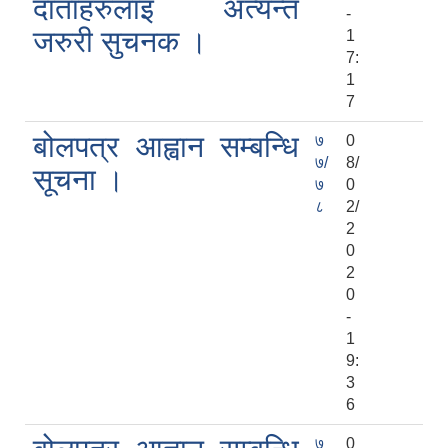
दाताहरुलाइ अत्यन्त
-
जरुरी सुचनक ।
1
7:
1
7
बोलपत्र आह्वान सम्बन्धि
७
0
७/
8/
सूचना ।
७
0
८
2/
2
0
2
0
-
1
9:
3
6
७
0