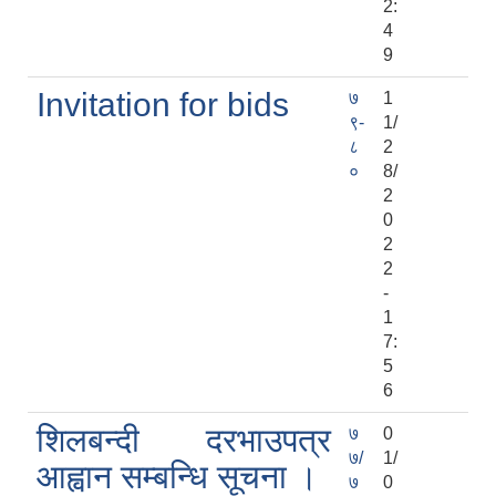
2:
4
9
Invitation for bids
७
1
९-
1/
८
2
०
8/
2
0
2
2
-
1
7:
5
6
शिलबन्दी दरभाउपत्र
७
0
७/
1/
आह्वान सम्बन्धि सूचना ।
७
0