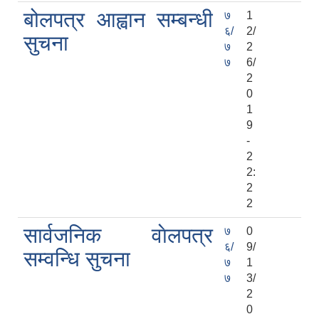
बोलपत्र आह्वान सम्बन्धी
७
1
६/
2/
सुचना
७
2
७
6/
2
0
1
9
-
2
2:
2
2
सार्वजनिक वाेलपत्र
७
0
६/
9/
सम्वन्धि सुचना
७
1
७
3/
2
0