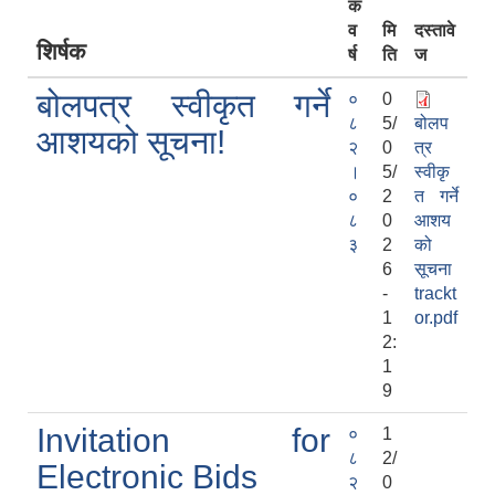
क
व
मि
दस्तावे
शिर्षक
र्ष
ति
ज
बोलपत्र स्वीकृत गर्ने
०
0
८
5/
बोलप
आशयको सूचना!
२
0
त्र
।
5/
स्वीकृ
०
2
त गर्ने
८
0
आशय
३
2
को
6
सूचना
-
trackt
1
or.pdf
2:
1
9
Invitation for
०
1
८
2/
Electronic Bids
२
0