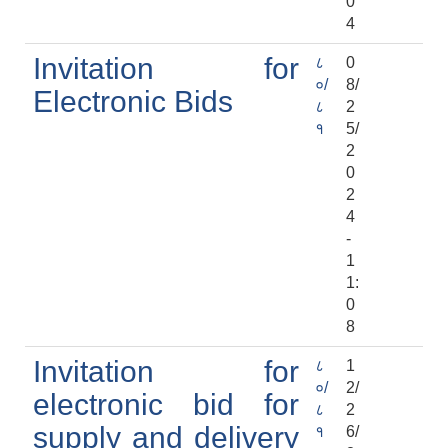
0
4
Invitation for
८
0
०/
8/
Electronic Bids
८
2
१
5/
2
0
2
4
-
1
1:
0
8
Invitation for
८
1
०/
2/
electronic bid for
८
2
supply and delivery
१
6/