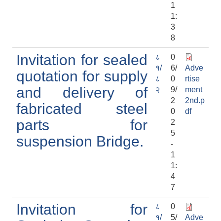
1
1:
3
8
Invitation for sealed
८
0
१/
6/
Adve
quotation for supply
८
0
rtise
and delivery of
२
9/
ment
2
2nd.p
fabricated steel
0
df
parts for
2
5
suspension Bridge.
-
1
1:
4
7
Invitation for
८
0
१/
5/
Adve