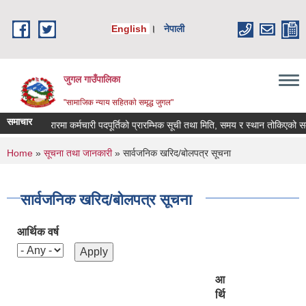
Skip to main content
English
।
नेपाली
जुगल गाउँपालिका
"सामाजिक न्याय सहितकाे समृद्ध जुगल"
समाचार
सेवा करारमा कर्मचारी पदपूर्तिको प्रारम्भिक सूची तथा मिति, समय र स्थान तोकिएको सम्बन्धी स
You are here
Home
»
सूचना तथा जानकारी
» सार्वजनिक खरिद/बोलपत्र सूचना
सार्वजनिक खरिद/बोलपत्र सूचना
आर्थिक वर्ष
आ
र्थि