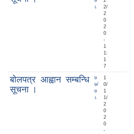
७
2
८
2/
2
0
2
0
-
1
1:
1
7
बोलपत्र आह्वान सम्बन्धि
७
1
७/
0/
सूचना ।
७
1
८
1/
2
0
2
0
-