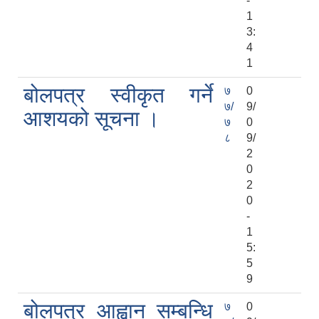
-
1
3:
4
1
बोलपत्र स्वीकृत गर्ने
७
0
७/
9/
आशयको सूचना ।
७
0
८
9/
2
0
2
0
-
1
5:
5
9
बोलपत्र आह्वान सम्बन्धि
७
0