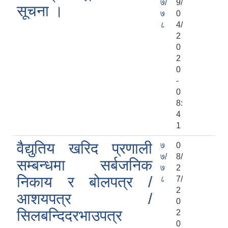
७/
9/
सूचना ।
७
0
८
4/
2
0
2
0
-
0
8:
4
1
वैद्युतिय खरिद प्रणाली
७
0
७/
8/
सम्बन्धमा सर्बजनिक
७
2
निकाय र बोलपत्र /
८
7/
2
आशयपत्र /
0
सिलबन्दिदरभाउपत्र
2
0