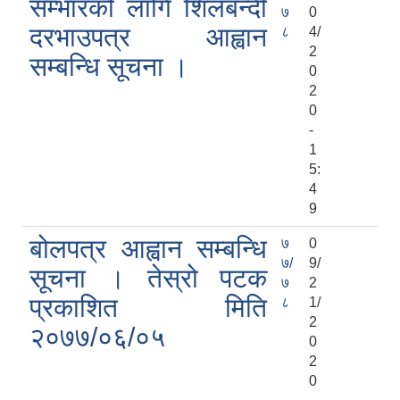
सम्भारको लागि शिलबन्दी
७
0
दरभाउपत्र आह्वान
८
4/
2
सम्बन्धि सूचना ।
0
2
0
-
1
5:
4
9
बोलपत्र आह्वान सम्बन्धि
७
0
७/
9/
सूचना । तेस्रो पटक
७
2
प्रकाशित मिति
८
1/
2
२०७७/०६/०५
0
2
0