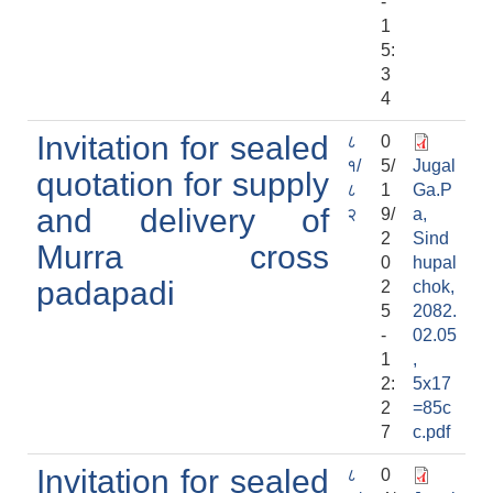
-
1
5:
3
4
Invitation for sealed
८
0
१/
5/
Jugal
quotation for supply
८
1
Ga.P
and delivery of
२
9/
a,
2
Sind
Murra cross
0
hupal
padapadi
2
chok,
5
2082.
-
02.05
1
,
2:
5x17
2
=85c
7
c.pdf
Invitation for sealed
८
0