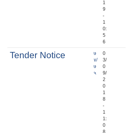
1
9
-
1
0:
5
6
Tender Notice
७
0
४/
3/
७
0
५
9/
2
0
1
8
-
1
1:
0
8