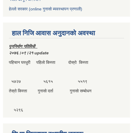
हेल्लो सरकार (online गुनासो ब्यवस्थापन प्रणाली)
हाल निजि आवास अनुदानकाे अवस्था
पुननिर्माण गतिविधी
२०७६।०९।२१ update
पहिचान घरधुरी पहिलाे किस्ता दाेस्राे किस्ता
५७२७ ५६१५ ५५१९
तेस्राे किस्ता गुनासाे दर्ता गुनासाे सम्बाेधन
५२९६