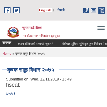
Skip to main content
English
।
नेपाली
जुगल गाउँपालिका
"सामाजिक न्याय सहितकाे समृद्ध जुगल"
समाचार
िति, समय र स्थान तोकिएको सम्बन्धी सूचना!
विशेषज्ञ सूचिमा सुचिकृत हुन निवेदन पेश गर्ने 
You are here
Home
» कृषक समुह विधान २०७५
कृषक समुह विधान २०७५
Submitted on:
Wed, 12/11/2019 - 13:49
fiscal:
७५/७६