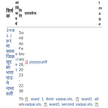
आ
I
र्थि
m
शिर्ष
मि
क
दस्तावेज
a
क
ति
व
g
र्ष
e
२०७
Su
८।
nd
७९
ay,
मा
Fe
सामा
७
bru
जिक
८/
ary
सुर
yyyyyy.pdf
७
26,
क्षा
९
20
भत्ता
23
पाउ
-
ने
22:
नामा
38
वली
Th
ward 1 third varpai.xls
,
ward1 all
urs
varpai.xls
,
ward1 second varpai.xls
,