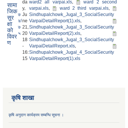
da
ward2 all varpai.xls
,
ward 2 second
सामा
y,
varpai.xls
,
ward 2 third varpai.xls
,
जिक
७
Ju
Sindhupalchowk_Jugal_3_SocialSecurity
सुर
४/
ne
VarpaiDetailReport(1).xls
,
क्षा
७
21,
Sindhupalchowk_Jugal_3_SocialSecurity
काे
५
20
VarpaiDetailReport(2).xls
,
विवर
18
Sindhupalchowk_Jugal_3_SocialSecurity
ण
-
VarpaiDetailReport.xls
,
16:
Sindhupalchowk_Jugal_4_SocialSecurity
15
VarpaiDetailReport(1).xls
कृषि शाखा
कृषि अनुदान कार्यक्रम सम्बन्धि सूचना ।