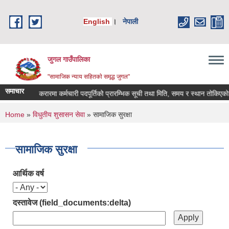
Skip to main content
English
।
नेपाली
जुगल गाउँपालिका
"सामाजिक न्याय सहितकाे समृद्ध जुगल"
समाचार
सेवा करारमा कर्मचारी पदपूर्तिको प्रारम्भिक सूची तथा मिति, समय र स्थान तोकिएको सम्बन
You are here
Home
»
विधुतीय शुसासन सेवा
» सामाजिक सुरक्षा
सामाजिक सुरक्षा
आर्थिक वर्ष
दस्तावेज (field_documents:delta)