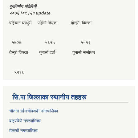
पुननिर्माण गतिविधी
२०७६।०९।२१ update
पहिचान घरधुरी पहिलाे किस्ता दाेस्राे किस्ता
५७२७ ५६१५ ५५१९
तेस्राे किस्ता गुनासाे दर्ता गुनासाे सम्बाेधन
५२९६
सि.पा जिल्लाका स्थानीय तहहरू
चाैतारा साँगाचाेकगढी नगरपालिका
बाह्रविसे नगरपालिका
मेलम्ची नगरपालिका