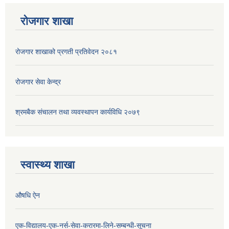
रोजगार शाखा
रोजगार शाखाको प्रगती प्रतिवेदन २०८१
रोजगार सेवा केन्द्र
श्रमबैक संचालन तथा व्यवस्थापन कार्यविधि २०७९
स्वास्थ्य शाखा
औषधि ऐन
एक-विद्यालय-एक-नर्स-सेवा-करारमा-लिने-सम्बन्धी-सूचना