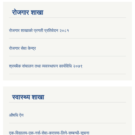
रोजगार शाखा
रोजगार शाखाको प्रगती प्रतिवेदन २०८१
रोजगार सेवा केन्द्र
श्रमबैक संचालन तथा व्यवस्थापन कार्यविधि २०७९
स्वास्थ्य शाखा
औषधि ऐन
एक-विद्यालय-एक-नर्स-सेवा-करारमा-लिने-सम्बन्धी-सूचना