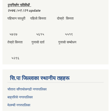
पुननिर्माण गतिविधी
२०७६।०९।२१ update
पहिचान घरधुरी पहिलाे किस्ता दाेस्राे किस्ता
५७२७ ५६१५ ५५१९
तेस्राे किस्ता गुनासाे दर्ता गुनासाे सम्बाेधन
५२९६
सि.पा जिल्लाका स्थानीय तहहरू
चाैतारा साँगाचाेकगढी नगरपालिका
बाह्रविसे नगरपालिका
मेलम्ची नगरपालिका