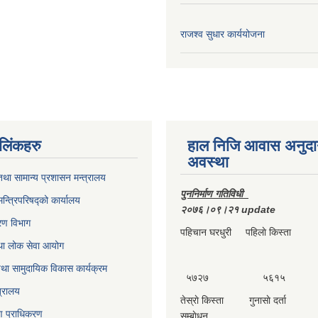
राजश्व सुधार कार्ययोजना
ण लिंकहरु
हाल निजि आवास अनुदा
अवस्था
था सामान्य प्रशासन मन्त्रालय
पुननिर्माण गतिविधी
मन्त्रिपरिषद्को कार्यालय
२०७६।०९।२१ update
करण विभाग
पहिचान घरधुरी पहिलाे किस्ता दा
था लोक सेवा आयोग
था सामुदायिक विकास कार्यक्रम
५७२७ ५६१५ 
त्रालय
तेस्राे किस्ता गुनासाे दर्ता 
्माण प्राधिकरण
सम्बाेधन