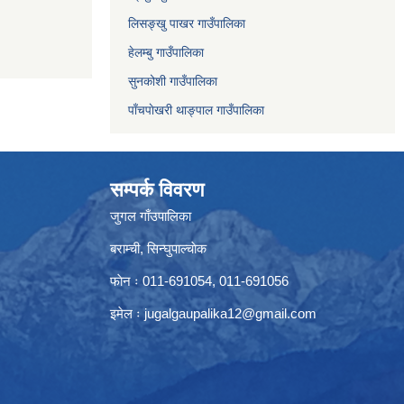
लिसङ्खु पाखर गाउँपालिका
हेलम्बु गाउँपालिका
सुनकोशी गाउँपालिका
पाँचपाेखरी थाङ्पाल गाउँपालिका
सम्पर्क विवरण
जुगल गाँउपालिका
बराम्ची, सिन्घुपाल्चाेक
फाेन ः 011-691054, 011-691056
इमेल ः
jugalgaupalika12@gmail.com