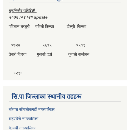
पुननिर्माण गतिविधी
२०७६।०९।२१ update
पहिचान घरधुरी पहिलाे किस्ता दाेस्राे किस्ता
५७२७ ५६१५ ५५१९
तेस्राे किस्ता गुनासाे दर्ता गुनासाे सम्बाेधन
५२९६
सि.पा जिल्लाका स्थानीय तहहरू
चाैतारा साँगाचाेकगढी नगरपालिका
बाह्रविसे नगरपालिका
मेलम्ची नगरपालिका