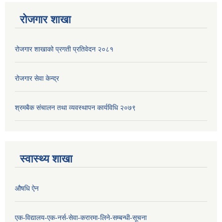
रोजगार शाखा
रोजगार शाखाको प्रगती प्रतिवेदन २०८१
रोजगार सेवा केन्द्र
श्रमबैक संचालन तथा व्यवस्थापन कार्यविधि २०७९
स्वास्थ्य शाखा
औषधि ऐन
एक-विद्यालय-एक-नर्स-सेवा-करारमा-लिने-सम्बन्धी-सूचना