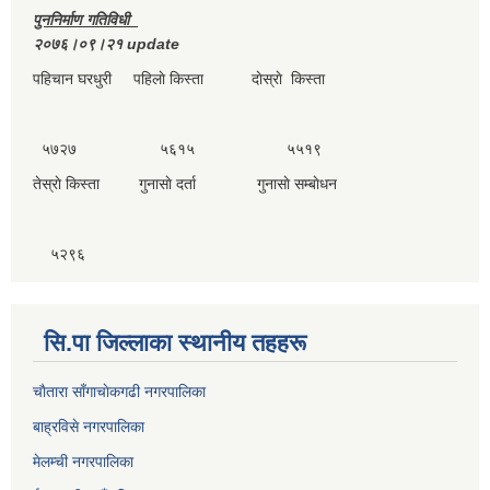
पुननिर्माण गतिविधी
२०७६।०९।२१ update
पहिचान घरधुरी पहिलाे किस्ता दाेस्राे किस्ता
५७२७ ५६१५ ५५१९
तेस्राे किस्ता गुनासाे दर्ता गुनासाे सम्बाेधन
५२९६
सि.पा जिल्लाका स्थानीय तहहरू
चाैतारा साँगाचाेकगढी नगरपालिका
बाह्रविसे नगरपालिका
मेलम्ची नगरपालिका